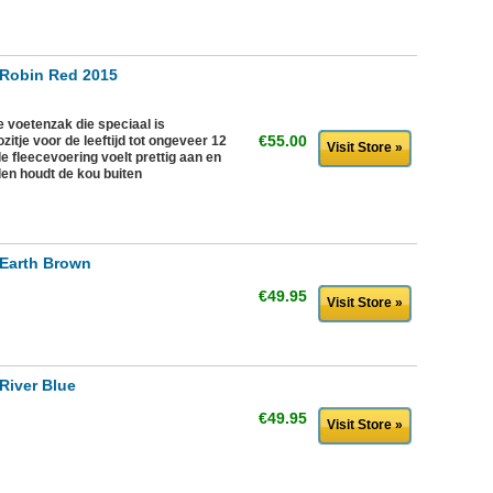
 Robin Red 2015
 voetenzak die speciaal is
€55.00
itje voor de leeftijd tot ongeveer 12
Visit Store »
fleecevoering voelt prettig aan en
en houdt de kou buiten
 Earth Brown
€49.95
Visit Store »
River Blue
€49.95
Visit Store »