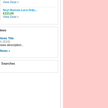
View Deal »
Neyt Bureau Luca Grijs...
€223.00
View Deal »
News
News Title
h 2010)
ews description...
 News »
r Searches