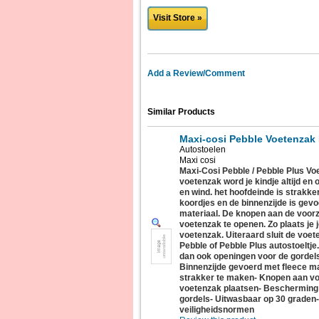
Visit Store »
Add a Review/Comment
Similar Products
Maxi-cosi Pebble Voetenzak
Autostoelen
Maxi cosi
Maxi-Cosi Pebble / Pebble Plus V
voetenzak word je kindje altijd e
en wind. het hoofdeinde is strakk
koordjes en de binnenzijde is gev
materiaal. De knopen aan de voor
voetenzak te openen. Zo plaats je 
voetenzak. Uiteraard sluit de voe
Pebble of Pebble Plus autostoeltje
dan ook openingen voor de gordels
Binnenzijde gevoerd met fleece m
strakker te maken- Knopen aan voor
voetenzak plaatsen- Bescherming 
gordels- Uitwasbaar op 30 grade
veiligheidsnormen