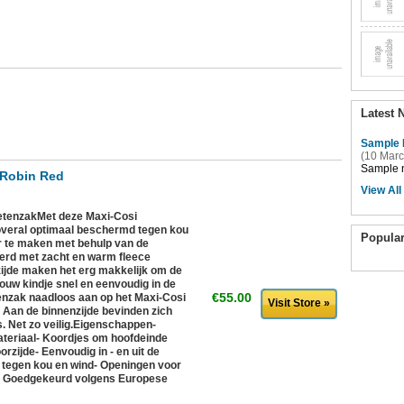
Latest 
Sample 
(10 Marc
Sample n
 Robin Red
View All
oetenzakMet deze Maxi-Cosi
n overal optimaal beschermd tegen kou
Popula
er te maken met behulp van de
oerd met zacht en warm fleece
zijde maken het erg makkelijk om de
jouw kindje snel en eenvoudig in de
€55.00
tenzak naadloos aan op het Maxi-Cosi
Visit Store »
. Aan de binnenzijde bevinden zich
. Net zo veilig.Eigenschappen-
ateriaal- Koordjes om hoofdeinde
zijde- Eenvoudig in - en uit de
tegen kou en wind- Openingen voor
n- Goedgekeurd volgens Europese