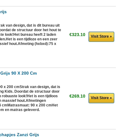
rijs
k van design, dat is dit bureau uit
ordat de structuur door het hout te
€323.10
uste look!Het bureau heeft 2 laden
Visit Store »
n.Het is een tijdloze en een zeer
sief hout.Afmeting (hxbxd):75 x
Grijs 90 X 200 Cm
90 x 200 cmStrak van design, dat is
ing Kids. Doordat de structuur door
€269.10
en robuuste look!Het is een tijdloos
Visit Store »
an massief hout.Afmetingen
04 cmMatrasmaat: 90 x 200 cmHet
dem en matras geleverd.
hapjes Zanzi Grijs