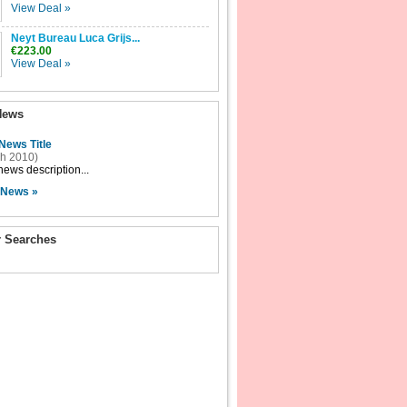
View Deal »
Neyt Bureau Luca Grijs...
€223.00
View Deal »
News
News Title
h 2010)
ews description...
 News »
r Searches