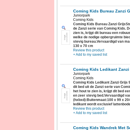
Coming Kids Bureau Zanzi G
Juniorpark
Coming Kids
Coming Kids Bureau Zanzi GrijsStra
de Zanzi serie van Coming Kids. Do
zien is, krijgt dit bureau een robu
welke de nodige opbergruimte biede
stevig bureau.Vervaardigd van mas
130 x 70 cm
Review this product
+ Add to my saved list
Coming Kids Ledikant Zanzi 
Juniorpark
Coming Kids
Coming Kids Ledikant Zanzi Grijs 
dit bed uit de Zanzi serie van Com
het hout te zien is, krijgt dit bed e
en zeer stevig bed.Vervaardigd v
(hxbxd):Buitenmaat:100 x 99 x 2
ledikant wordt exclusief lattenbo
Review this product
+ Add to my saved list
Coming Kids Wandrek Met Sc