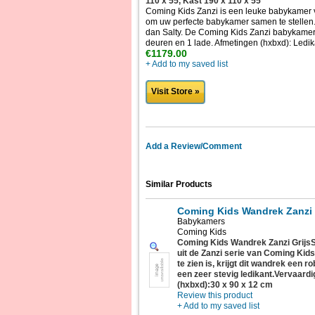
110 x 55, Kast 190 x 110 x 55
Coming Kids Zanzi is een leuke babykamer va
om uw perfecte babykamer samen te stellen.
dan Salty. De Coming Kids Zanzi babykamer 
deuren en 1 lade. Afmetingen (hxbxd): Ledik
€1179.00
+ Add to my saved list
Visit Store »
Add a Review/Comment
Similar Products
Coming Kids Wandrek Zanzi 
Babykamers
Coming Kids
Coming Kids Wandrek Zanzi GrijsSt
uit de Zanzi serie van Coming Kids
te zien is, krijgt dit wandrek een r
een zeer stevig ledikant.Vervaard
(hxbxd):30 x 90 x 12 cm
Review this product
+ Add to my saved list