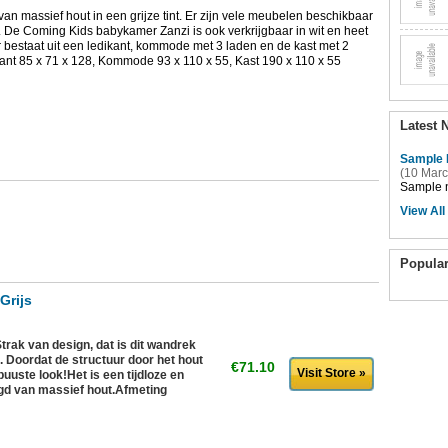
n massief hout in een grijze tint. Er zijn vele meubelen beschikbaar
 De Coming Kids babykamer Zanzi is ook verkrijgbaar in wit en heet
bestaat uit een ledikant, kommode met 3 laden en de kast met 2
ant 85 x 71 x 128, Kommode 93 x 110 x 55, Kast 190 x 110 x 55
Latest 
Sample 
(10 Marc
Sample n
View All
Popula
Grijs
rak van design, dat is dit wandrek
. Doordat de structuur door het hout
€71.10
Visit Store »
obuuste look!Het is een tijdloze en
igd van massief hout.Afmeting