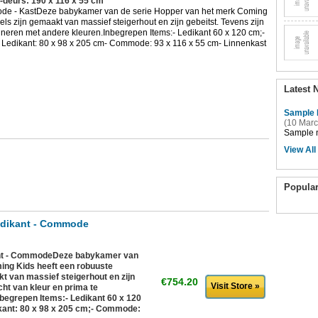
-deurs: 190 x 116 x 55 cm
ode - KastDeze babykamer van de serie Hopper van het merk Coming
els zijn gemaakt van massief steigerhout en zijn gebeitst. Tevens zijn
ineren met andere kleuren.Inbegrepen Items:- Ledikant 60 x 120 cm;-
Ledikant: 80 x 98 x 205 cm- Commode: 93 x 116 x 55 cm- Linnenkast
Latest 
Sample 
(10 Marc
Sample n
View All
Popula
edikant - Commode
ant - CommodeDeze babykamer van
ing Kids heeft een robuuste
kt van massief steigerhout en zijn
€754.20
Visit Store »
cht van kleur en prima te
begrepen Items:- Ledikant 60 x 120
ant: 80 x 98 x 205 cm;- Commode: