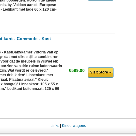
es kunt opbergen. Kortom de ideale
n baby. Voldoet aan de Europese
:- Ledikant met lade 60 x 120 cm-
edikant - Commode - Kast
e - KastBabykamer Vittoria valt op
n dat met elke stijl te combineren
rvoor dat de meubels in vrijwel elk
oorzien van drie ruime laden waarin
€599.00
zijn. Wat wordt er geleverd:*
Visit Store »
et drie laden* Linnenkast met
al: Plaatmateriaal.* Kleur:
 x hoogte)* Linnenkast: 105 x 55 x
.* Ledikant buitenmaat: 125 x 66
Links
|
Kinderwagens