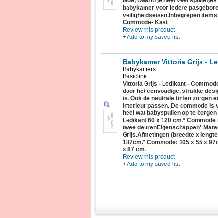
lade, waarin je heel veel spulletj
babykamer voor iedere pasgebore
veiligheidseisen.Inbegrepen items
Commode- Kast
Review this product
+ Add to my saved list
Babykamer Vittoria Grijs - L
Babykamers
Basicline
Vittoria Grijs - Ledikant - Commod
door het eenvoudige, strakke desig
is. Ook de neutrale tinten zorgen e
interieur passen. De commode is v
heel wat babyspullen op te bergen 
Ledikant 60 x 120 cm.* Commode m
twee deurenEigenschappen* Materia
Grijs.Afmetingen (breedte x lengte
187cm.* Commode: 105 x 55 x 97cm
x 87 cm.
Review this product
+ Add to my saved list