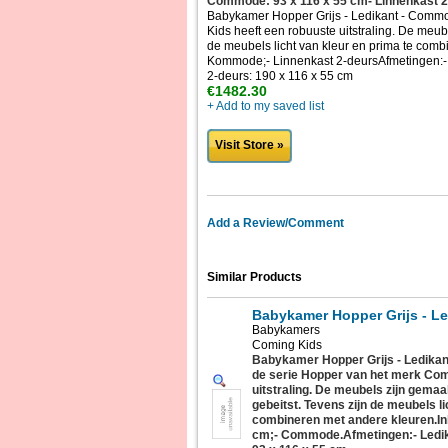
Commode: 93 x 116 x 55 cm- Linnenkast 2
Babykamer Hopper Grijs - Ledikant - Comm
Kids heeft een robuuste uitstraling. De meub
de meubels licht van kleur en prima te comb
Kommode;- Linnenkast 2-deursAfmetingen:- 
2-deurs: 190 x 116 x 55 cm
€1482.30
+ Add to my saved list
Visit Store »
Add a Review/Comment
Similar Products
Babykamer Hopper Grijs - L
Babykamers
Coming Kids
Babykamer Hopper Grijs - Ledik
de serie Hopper van het merk Com
uitstraling. De meubels zijn gemaa
gebeitst. Tevens zijn de meubels li
combineren met andere kleuren.In
cm;- Commode.Afmetingen:- Ledik