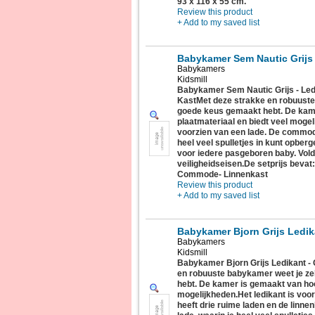
93 x 116 x 55 cm.
Review this product
+ Add to my saved list
Babykamer Sem Nautic Grijs 
Babykamers
Kidsmill
Babykamer Sem Nautic Grijs - Led
KastMet deze strakke en robuuste
goede keus gemaakt hebt. De kam
plaatmateriaal en biedt veel mogel
voorzien van een lade. De commode
heel veel spulletjes in kunt opbe
voor iedere pasgeboren baby. Vol
veiligheidseisen.De setprijs bevat
Commode- Linnenkast
Review this product
+ Add to my saved list
Babykamer Bjorn Grijs Ledi
Babykamers
Kidsmill
Babykamer Bjorn Grijs Ledikant 
en robuuste babykamer weet je ze
hebt. De kamer is gemaakt van hoo
mogelijkheden.Het ledikant is voo
heeft drie ruime laden en de linne