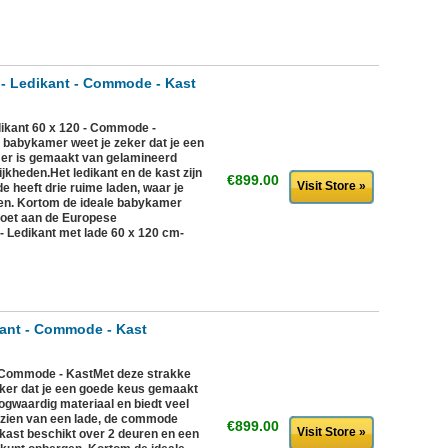
- Ledikant - Commode - Kast
ikant 60 x 120 - Commode -
 babykamer weet je zeker dat je een
er is gemaakt van gelamineerd
ijkheden.Het ledikant en de kast zijn
€899.00
Visit Store »
 heeft drie ruime laden, waar je
rgen. Kortom de ideale babykamer
doet aan de Europese
:- Ledikant met lade 60 x 120 cm-
kant - Commode - Kast
- Commode - KastMet deze strakke
ker dat je een goede keus gemaakt
gwaardig materiaal en biedt veel
rzien van een lade, de commode
€899.00
Visit Store »
nkast beschikt over 2 deuren en een