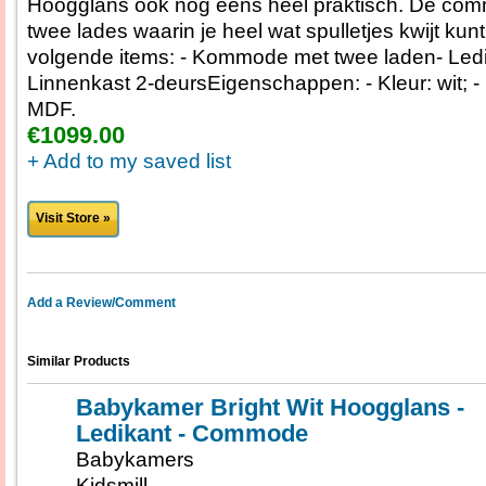
Hoogglans ook nog eens heel praktisch. De com
twee lades waarin je heel wat spulletjes kwijt kun
volgende items: - Kommode met twee laden- Ledi
Linnenkast 2-deursEigenschappen: - Kleur: wit; -
MDF.
€1099.00
+ Add to my saved list
Visit Store »
Add a Review/Comment
Similar Products
Babykamer Bright Wit Hoogglans -
Ledikant - Commode
Babykamers
Kidsmill