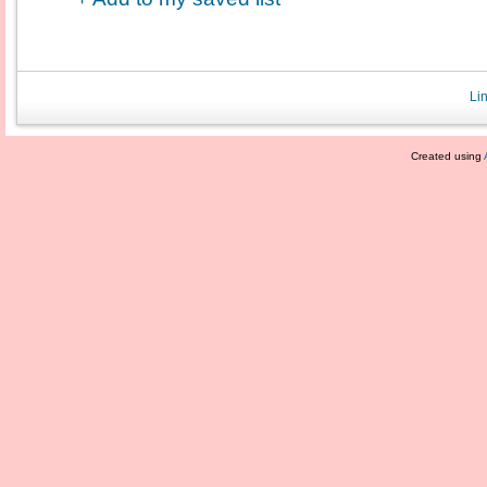
Li
Created using