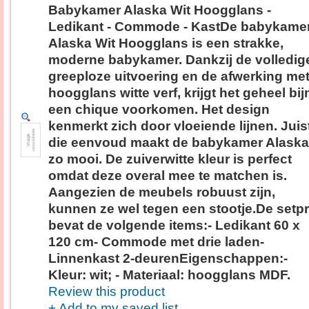
Babykamer Alaska Wit Hoogglans -
Ledikant - Commode - KastDe babykame
Alaska Wit Hoogglans is een strakke,
moderne babykamer. Dankzij de volledig
greeploze uitvoering en de afwerking me
hoogglans witte verf, krijgt het geheel bij
een chique voorkomen. Het design
kenmerkt zich door vloeiende lijnen. Juis
die eenvoud maakt de babykamer Alaska
zo mooi. De zuiverwitte kleur is perfect
omdat deze overal mee te matchen is.
Aangezien de meubels robuust zijn,
kunnen ze wel tegen een stootje.De setpr
bevat de volgende items:- Ledikant 60 x
120 cm- Commode met drie laden-
Linnenkast 2-deurenEigenschappen:-
Kleur: wit; - Materiaal: hoogglans MDF.
Review this product
+ Add to my saved list