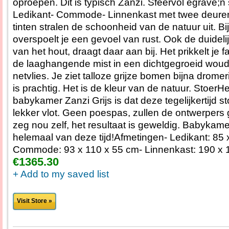
oproepen. Dit is typisch Zanzi. Sfeervol egrave;n
Ledikant- Commode- Linnenkast met twee deuren
tinten stralen de schoonheid van de natuur uit. Bi
overspoelt je een gevoel van rust. Ook de duidelij
van het hout, draagt daar aan bij. Het prikkelt je 
de laaghangende mist in een dichtgegroeid woud 
netvlies. Je ziet talloze grijze bomen bijna dromeri
is prachtig. Het is de kleur van de natuur. Stoer
babykamer Zanzi Grijs is dat deze tegelijkertijd st
lekker vlot. Geen poespas, zullen de ontwerpers
zeg nou zelf, het resultaat is geweldig. Babykamer
helemaal van deze tijd!Afmetingen- Ledikant: 85 
Commode: 93 x 110 x 55 cm- Linnenkast: 190 x 
€1365.30
+ Add to my saved list
Visit Store »