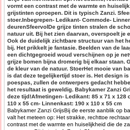
vormt een contrast met de warmte en huiselijk
grijstinten oproepen. Dit is typisch Zanzi. Sfe
stoer.Inbegrepen- Ledikant- Commode- Linne
deurenSfeervolDe grijze tinten stralen de sc
natuur uit. Bij het zien daarvan, overspoelt je 
Ook de duidelijk zichtbare structuur van het h
bij. Het prikkelt je fantasie. Beelden van de l
een dichtgegroeid woud verschijnen op je netvl
grijze bomen bijna dromerig bij elkaar staan. Gr
de kleur van de natuur. StoerHet mooie van b
is dat deze tegelijkertijd stoer is. Het design i
poespas, zullen de ontwerpers gedacht hebben
het resultaat is geweldig. Babykamer Zanzi Gr
deze tijd!Afmetingen- Ledikant: 85 x 71 x 12
110 x 55 cm- Linnenkast: 190 x 110 x 55 cm
Babykamer Zanzi GrijsBij de eerste aanblik op b
valt het meteen op: Het strakke, rechttoe rechta
contrast met de warmte en huiselijkheid die de zac