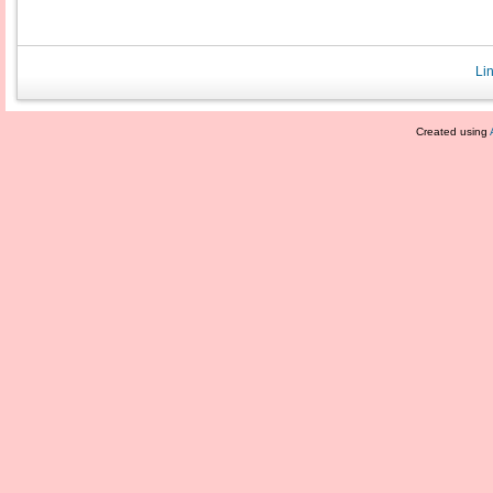
Li
Created using