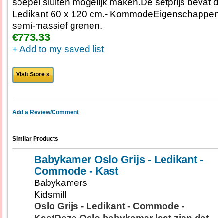
soepel sluiten mogelijk maken.De setprijs bevat 
Ledikant 60 x 120 cm.- KommodeEigenschappen:Kl
semi-massief grenen.
€773.33
+ Add to my saved list
Visit Store »
Add a Review/Comment
Similar Products
Babykamer Oslo Grijs - Ledikant -
Commode - Kast
Babykamers
Kidsmill
Oslo Grijs - Ledikant - Commode -
KastDeze Oslo babykamer laat zien dat