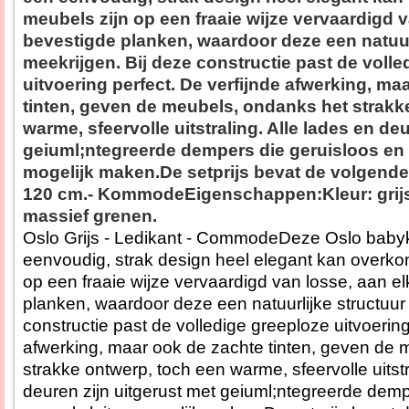
meubels zijn op een fraaie wijze vervaardigd v
bevestigde planken, waardoor deze een natuur
meekrijgen. Bij deze constructie past de voll
uitvoering perfect. De verfijnde afwerking, ma
tinten, geven de meubels, ondanks het strakk
warme, sfeervolle uitstraling. Alle lades en de
geiuml;ntegreerde dempers die geruisloos en 
mogelijk maken.De setprijs bevat de volgende 
120 cm.- KommodeEigenschappen:Kleur: grijs
massief grenen.
Oslo Grijs - Ledikant - CommodeDeze Oslo babyk
eenvoudig, strak design heel elegant kan overko
op een fraaie wijze vervaardigd van losse, aan e
planken, waardoor deze een natuurlijke structuur
constructie past de volledige greeploze uitvoering
afwerking, maar ook de zachte tinten, geven de 
strakke ontwerp, toch een warme, sfeervolle uitstr
deuren zijn uitgerust met geiuml;ntegreerde demp