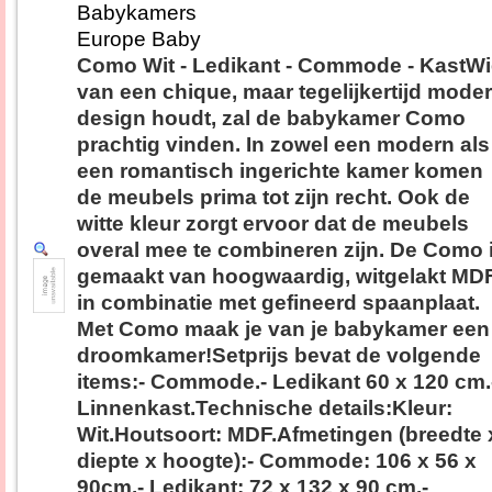
Babykamers
Europe Baby
Como Wit - Ledikant - Commode - KastW
van een chique, maar tegelijkertijd mode
design houdt, zal de babykamer Como
prachtig vinden. In zowel een modern als
een romantisch ingerichte kamer komen
de meubels prima tot zijn recht. Ook de
witte kleur zorgt ervoor dat de meubels
overal mee te combineren zijn. De Como 
gemaakt van hoogwaardig, witgelakt MD
in combinatie met gefineerd spaanplaat.
Met Como maak je van je babykamer een
droomkamer!Setprijs bevat de volgende
items:- Commode.- Ledikant 60 x 120 cm.
Linnenkast.Technische details:Kleur:
Wit.Houtsoort: MDF.Afmetingen (breedte 
diepte x hoogte):- Commode: 106 x 56 x
90cm.- Ledikant: 72 x 132 x 90 cm.-