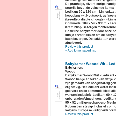
uitstraling. Alle meubels zijn gem
De prachtige, zilverkleurige handg
setprijs bevat de volgende items:
Ledikant 60 x 120 cm.- Linnenkast
hoogglans wit.Houtsoort: gefineer
(breedte x diepte x hoogte): - Linn
Commode: 104 x 54 x 93cm. - Ledi
87cm.nbsp;Bezorgen monterenHet 
Basicline babykamer door onze be
kun je ervoor kiezen om de babyka
laten bezorgen. De pakketten wor
afgeleverd.
Review this product
+ Add to my saved list
Babykamer Woood Wit - Led
Babykamers
Woood
Babykamer Woood Wit - Ledikant
Woood ben je er zeker van dat je kw
zijn gemaakt van hoogwaardig gebo
erg stevig. Het ledikant wordt inc
geleverd en de commode biedt alle
wensen.Inclusief:- Ledikant 60 x
opbergladenAfmetingen:- Ledikant
95 x 52 cmEigenschappen:- Meube
Robuust en stevig- Inclusief com
volgens Europese veiligheidsnor
Review this product