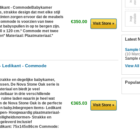
Ledikant - CommodeBabykamer
e, strakke design dat met elke stijl
 tinten zorgen ervoor dat de meubels
€350.00
e commode is voorzien van twee
Visit Store »
 babyspullen in op te bergen zijn.
 60 x 120 cm.* Commode met twee
* Materiaal: Plaatmateriaal.*
Latest 
Sample 
(10 Marc
Sample n
- Ledikant - Commode
View All
akke en degelijke babykamer,
Popula
ssen. De Nova Stone Oak serie is
riaal en biedt je veel
telbaar in drie verschillende
ruime laden waarin je heel wat
€365.03
om de Nova Stone Oak is de perfecte
Visit Store »
 baby.Inbegrepen items- Ledikant
n- Hoogwaardig plaatmateriaal-
iligheidsnormen- Strakke en
geleverd inclusief
dikant: 75x145x86cm Commode: