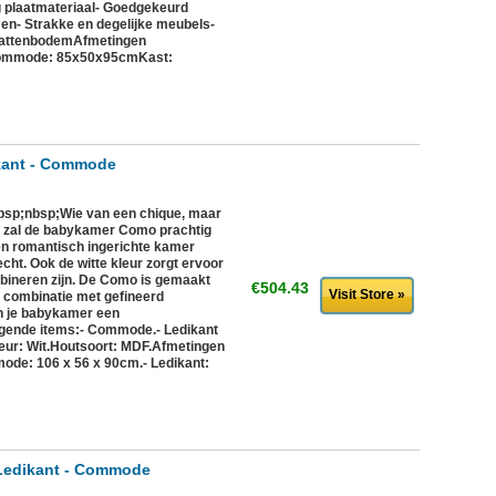
plaatmateriaal- Goedgekeurd
en- Strakke en degelijke meubels-
f lattenbodemAfmetingen
ommode: 85x50x95cmKast:
kant - Commode
bsp;nbsp;Wie van een chique, maar
t, zal de babykamer Como prachtig
en romantisch ingerichte kamer
cht. Ook de witte kleur zorgt ervoor
bineren zijn. De Como is gemaakt
€504.43
Visit Store »
 combinatie met gefineerd
n je babykamer een
lgende items:- Commode.- Ledikant
leur: Wit.Houtsoort: MDF.Afmetingen
mode: 106 x 56 x 90cm.- Ledikant:
 Ledikant - Commode