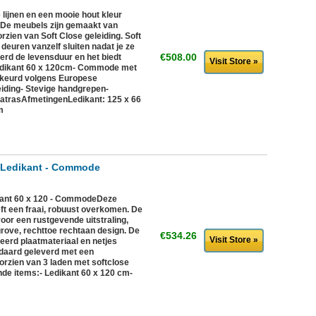
lijnen en een mooie hout kleur
De meubels zijn gemaakt van
zien van Soft Close geleiding. Soft
 deuren vanzelf sluiten nadat je ze
€508.00
erd de levensduur en het biedt
Visit Store »
edikant 60 x 120cm- Commode met
keurd volgens Europese
eiding- Stevige handgrepen-
matrasAfmetingenLedikant: 125 x 66
m
 Ledikant - Commode
kant 60 x 120 - CommodeDeze
ft een fraai, robuust overkomen. De
voor een rustgevende uitstraling,
grove, rechttoe rechtaan design. De
€534.26
Visit Store »
erd plaatmateriaal en netjes
ndaard geleverd met een
rzien van 3 laden met softclose
ende items:- Ledikant 60 x 120 cm-