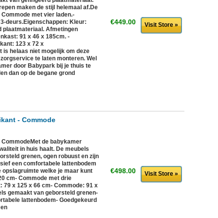
aakt van gefingeerd plaatmateriaal.
repen maken de stijl helemaal af.De
 - Commode met vier laden.-
€449.00
 3-deurs.Eigenschappen: Kleur:
Visit Store »
d plaatmateriaal. Afmetingen
enkast: 91 x 46 x 185cm. -
kant: 123 x 72 x
is helaas niet mogelijk om deze
zorgservice te laten monteren. Wel
mer door Babypark bij je thuis te
den dan op de begane grond
ikant - Commode
 - CommodeMet de babykamer
aliteit in huis haalt. De meubels
rsteld grenen, ogen robuust en zijn
lusief een comfortabele lattenbodem
€498.00
 opslagruimte welke je maar kunt
Visit Store »
 120 cm- Commode met drie
: 79 x 125 x 66 cm- Commode: 91 x
ls gemaakt van geborsteld grenen-
fortabele lattenbodem- Goedgekeurd
men