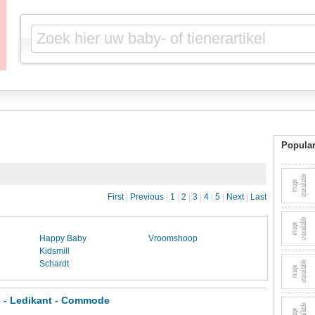
Popular
First
|
Previous
|
1
|
2
|
3
|
4
|
5
|
Next
|
Last
Happy Baby
Vroomshoop
Kidsmill
Schardt
c - Ledikant - Commode