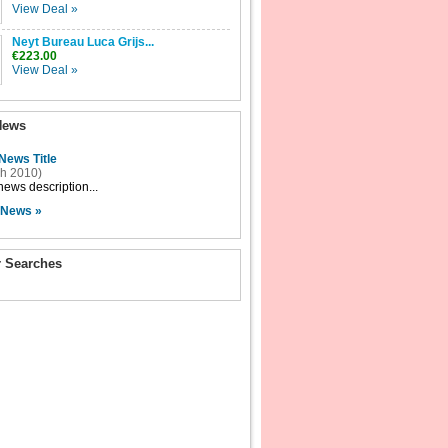
View Deal »
Neyt Bureau Luca Grijs...
€223.00
View Deal »
News
News Title
h 2010)
ews description...
 News »
r Searches