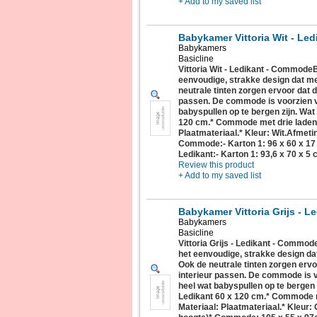
+ Add to my saved list
Babykamer Vittoria Wit - Le
Babykamers
Basicline
Vittoria Wit - Ledikant - CommodeB
eenvoudige, strakke design dat met
neutrale tinten zorgen ervoor dat d
passen. De commode is voorzien v
babyspullen op te bergen zijn. Wat
120 cm.* Commode met drie laden
Plaatmateriaal.* Kleur: Wit.Afmeti
Commode:- Karton 1: 96 x 60 x 17 
Ledikant:- Karton 1: 93,6 x 70 x 5 
Review this product
+ Add to my saved list
Babykamer Vittoria Grijs - 
Babykamers
Basicline
Vittoria Grijs - Ledikant - Commod
het eenvoudige, strakke design dat 
Ook de neutrale tinten zorgen ervo
interieur passen. De commode is v
heel wat babyspullen op te bergen 
Ledikant 60 x 120 cm.* Commode 
Materiaal: Plaatmateriaal.* Kleur: 