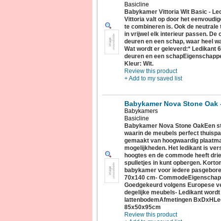
Basicline
Babykamer Vittoria Wit Basic - 
Vittoria valt op door het eenvoudig
te combineren is. Ook de neutrale
in vrijwel elk interieur passen. D
deuren en een schap, waar heel wat
Wat wordt er geleverd:* Ledikant
deuren en een schapEigenschappen
Kleur: Wit.
Review this product
+ Add to my saved list
Babykamer Nova Stone Oak 
Babykamers
Basicline
Babykamer Nova Stone OakEen str
waarin de meubels perfect thuispa
gemaakt van hoogwaardig plaatmate
mogelijkheden. Het ledikant is vers
hoogtes en de commode heeft drie 
spulletjes in kunt opbergen. Kort
babykamer voor iedere pasgeboren
70x140 cm- CommodeEigenschappe
Goedgekeurd volgens Europese ve
degelijke meubels- Ledikant wordt 
lattenbodemAfmetingen BxDxHLe
85x50x95cm
Review this product