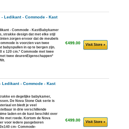
c - Ledikant - Commode - Kast
Ledikant - Commode - KastBabykamer
e, strakke design dat met elke stijl
 tinten zorgen ervoor dat de meubels
€499.00
e commode is voorzien van twee
Visit Store »
 babyspullen in op te bergen zijn.
 60 x 120 cm.* Commode met twee
 met twee deurenEigenschappen*
Wit.
 Ledikant - Commode - Kast
akke en degelijke babykamer,
ssen. De Nova Stone Oak serie is
riaal en biedt je veel
telbaar in drie verschillende
ime laden en de kast beschikt over
lte met roede. Kortom de Nova
€499.00
Visit Store »
er voor iedere pasgeboren
 70x140 cm- Commode-