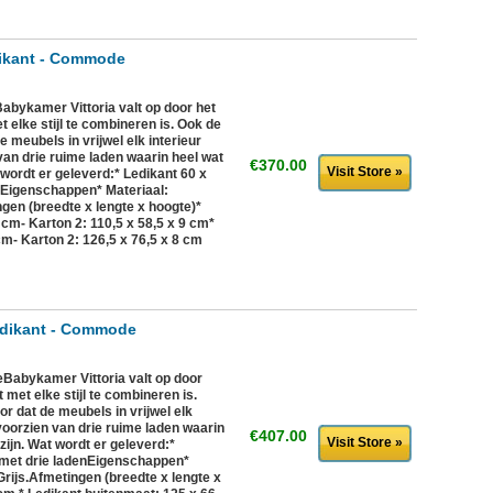
dikant - Commode
abykamer Vittoria valt op door het
 elke stijl te combineren is. Ook de
e meubels in vrijwel elk interieur
an drie ruime laden waarin heel wat
€370.00
Visit Store »
 wordt er geleverd:* Ledikant 60 x
Eigenschappen* Materiaal:
ngen (breedte x lengte x hoogte)*
cm- Karton 2: 110,5 x 58,5 x 9 cm*
cm- Karton 2: 126,5 x 76,5 x 8 cm
Ledikant - Commode
eBabykamer Vittoria valt op door
met elke stijl te combineren is.
or dat de meubels in vrijwel elk
oorzien van drie ruime laden waarin
€407.00
Visit Store »
zijn. Wat wordt er geleverd:*
met drie ladenEigenschappen*
Grijs.Afmetingen (breedte x lengte x