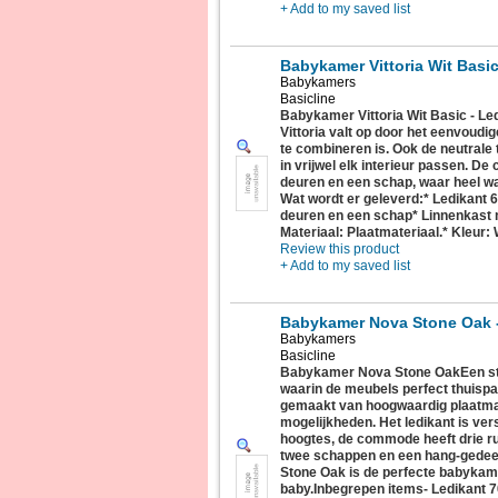
+ Add to my saved list
Babykamer Vittoria Wit Basi
Babykamers
Basicline
Babykamer Vittoria Wit Basic - 
Vittoria valt op door het eenvoudig
te combineren is. Ook de neutrale
in vrijwel elk interieur passen. D
deuren en een schap, waar heel wat
Wat wordt er geleverd:* Ledikant
deuren en een schap* Linnenkast
Materiaal: Plaatmateriaal.* Kleur: 
Review this product
+ Add to my saved list
Babykamer Nova Stone Oak -
Babykamers
Basicline
Babykamer Nova Stone OakEen str
waarin de meubels perfect thuispa
gemaakt van hoogwaardig plaatmate
mogelijkheden. Het ledikant is vers
hoogtes, de commode heeft drie ru
twee schappen en een hang-gedee
Stone Oak is de perfecte babykam
baby.Inbegrepen items- Ledikant