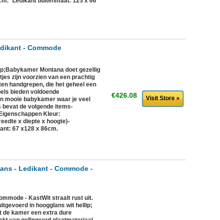
m.* Ledikant buitenmaat: 125 x 66
edikant - Commode
p;Babykamer Montana doet gezellig
es zijn voorzien van een prachtig
outen handgrepen, die het geheel een
bels bieden voldoende
€426.08
Visit Store »
en mooie babykamer waar je veel
js bevat de volgende items-
Eigenschappen Kleur:
eedte x diepte x hoogte)-
ant: 67 x128 x 86cm.
ans - Ledikant - Commode -
ommode - KastWit straalt rust uit.
itgevoerd in hoogglans wit hellip;
ft de kamer een extra dure