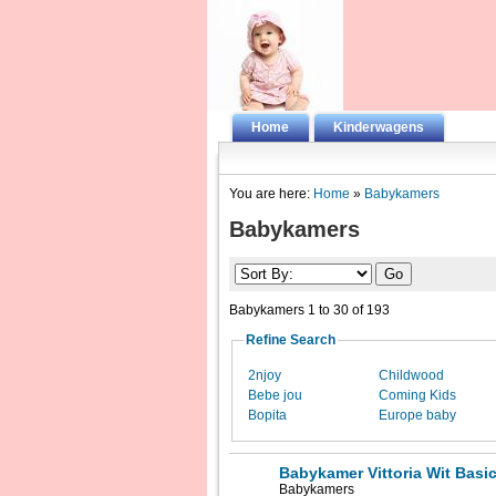
Home
Kinderwagens
You are here:
Home
»
Babykamers
Babykamers
Babykamers 1 to 30 of 193
Refine Search
2njoy
Childwood
Bebe jou
Coming Kids
Bopita
Europe baby
Babykamer Vittoria Wit Basi
Babykamers