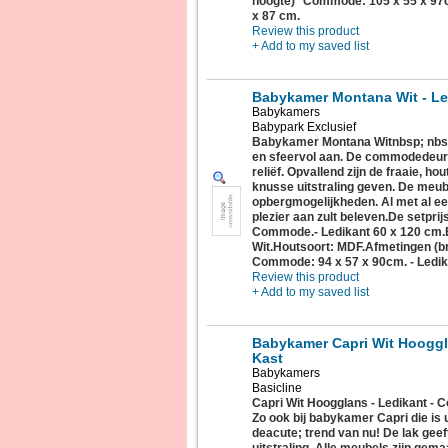
hoogte)* Commode: 105 x 55 x 97c
x 87 cm.
Review this product
+ Add to my saved list
Babykamer Montana Wit - L
Babykamers
Babypark Exclusief
Babykamer Montana Witnbsp; nbs
en sfeervol aan. De commodedeurtj
reliëf. Opvallend zijn de fraaie, h
knusse uitstraling geven. De meu
opbergmogelijkheden. Al met al e
plezier aan zult beleven.De setpri
Commode.- Ledikant 60 x 120 cm.
Wit.Houtsoort: MDF.Afmetingen (br
Commode: 94 x 57 x 90cm. - Ledik
Review this product
+ Add to my saved list
Babykamer Capri Wit Hooggl
Kast
Babykamers
Basicline
Capri Wit Hoogglans - Ledikant - C
Zo ook bij babykamer Capri die is u
deacute; trend van nu! De lak gee