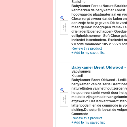
Basicline
Babykamer Forest NaturelStrakke 
kenmerken de babykamer Forest. 
hoogwaardig plaatmateriaal en voor
Close zorgt ervoor dat de laden en
een zetje hebt gegeven. Dit bevord
meer gemak.Inbegrepen items- L
drie ladenEigenschappen- Goedge
veiligheidsnormen- Soft Close gel
Inclusief lattenbodem- Exclusief 
x 87cmCommode: 105 x 55 x 97c
Review this product
+ Add to my saved list
Babykamer Brent Oldwood -
Babykamers
Kidsmill
Babykamer Brent Oldwood - Ledi
babykamer van de serie Brent hee
natureltinten van het hout zorgen 
hetgeen versterkt wordt door het 
meubels zijn gemaakt van gelamine
afgewerkt. Het ledikant wordt sta
lattenbodem en de commode is voo
sluiting.De setprijs bevat de volg
Commode
Review this product
+ Add to my saved list