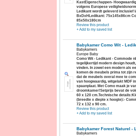
KastEigenschappen- Hoogwaardig 
volgens Europese veiligheidsnorm
Ledikant wordt geleverd inclusie
BxDxHLedikant: 75x145x86cm C
85x50x180cm
Review this product
+ Add to my saved list
Babykamer Como Wit - Ledi
Babykamers
Europe Baby
Como Wit - Ledikant - Commode n
tegelijkertijd modern design houd
vinden. In zowel een modern als e
komen de meubels prima tot zijn re
dat de meubels overal mee te com
van hoogwaardig, witgelakt MDF in
spaanplaat. Met Como maak je va
droomkamer!Setprijs bevat de vo
60 x 120 cm.Technische details:K
(breedte x diepte x hoogte):- Com
72 x 132 x 90 cm.
Review this product
+ Add to my saved list
Babykamer Forest Naturel -
Babykamers