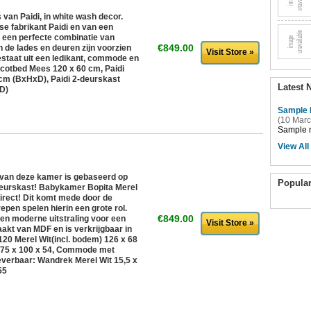
 van Paidi, in white wash decor.
se fabrikant Paidi en van een
ft een perfecte combinatie van
€849.00
n de lades en deuren zijn voorzien
Visit Store »
staat uit een ledikant, commode en
 cotbed Mees 120 x 60 cm, Paidi
cm (BxHxD), Paidi 2-deurskast
Latest 
D)
Sample 
(10 Marc
Sample n
View All
 van deze kamer is gebaseerd op
Popula
deurskast! Babykamer Bopita Merel
direct! Dit komt mede door de
epen spelen hierin een grote rol.
€849.00
en moderne uitstraling voor een
Visit Store »
akt van MDF en is verkrijgbaar in
120 Merel Wit(incl. bodem) 126 x 68
175 x 100 x 54, Commode met
k leverbaar: Wandrek Merel Wit 15,5 x
55