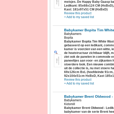
meisjes. De Happy Baby Gaasp ba
Ledikant: 85x68x124 CM (HxBxD)
Kast: 181x97x51 CM (HxBxD)
Review this product
+ Add to my saved list
Babykamer Bopita Tim Whit
Babykamers
Bopita
Babykamer Bopita Tim White Wash,
gebaseerd op een ledikant, commo
kamer is voorzien van een witte, 
de houtstructuur zichtbaar blijft, m
ziet ook de panelen in commode en
paneeltjes aan voor- en zijkanten 
stoerdere look. Een nieuwe combi
uit de collectie is, nu met stoere
69x126cm BxL (hoofdeinde 91cm,
92x104x51cm HxBxD, Kast 185x
Review this product
+ Add to my saved list
Babykamer Brent Oldwood - 
Babykamers
Kidsmill
Babykamer Brent Oldwood - Ledik
babykamer van de serie Brent hee