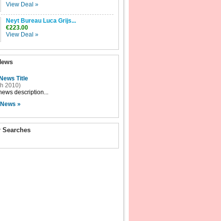
View Deal »
Neyt Bureau Luca Grijs...
€223.00
View Deal »
News
News Title
h 2010)
ews description...
 News »
r Searches