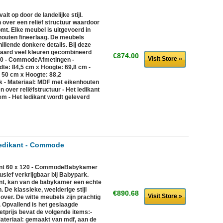
 op door de landelijke stijl.
over een reliëf structuur waardoor
komt. Elke meubel is uitgevoerd in
outen fineerlaag. De meubels
illende donkere details. Bij deze
raard veel kleuren gecombineerd
€874.00
Visit Store »
 120 - CommodeAfmetingen -
dte: 84,5 cm x Hoogte: 69,8 cm -
 50 cm x Hoogte: 88,2
k - Materiaal: MDF met eikenhouten
 over reliëfstructuur - Het ledikant
em - Het ledikant wordt geleverd
edikant - Commode
nt 60 x 120 - CommodeBabykamer
sief verkrijgbaar bij Babypark.
nt, kan van de babykamer een echte
De klassieke, weelderige stijl
€890.68
Visit Store »
 over. De witte meubels zijn prachtig
. Opvallend is het geslaagde
etprijs bevat de volgende items:-
teriaal: gemaakt van mdf, aan de