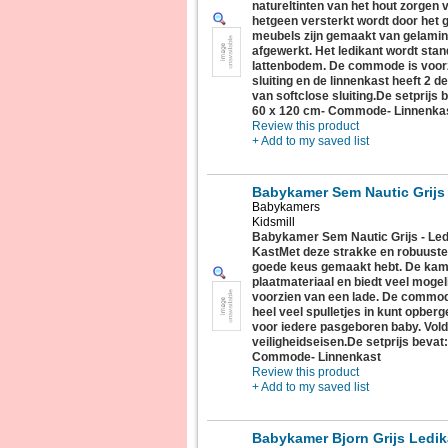
natureltinten van het hout zorgen 
hetgeen versterkt wordt door het 
meubels zijn gemaakt van gelamine
afgewerkt. Het ledikant wordt sta
lattenbodem. De commode is voorz
sluiting en de linnenkast heeft 2 d
van softclose sluiting.De setprijs
60 x 120 cm- Commode- Linnenka
Review this product
+ Add to my saved list
Babykamer Sem Nautic Grijs 
Babykamers
Kidsmill
Babykamer Sem Nautic Grijs - Led
KastMet deze strakke en robuuste
goede keus gemaakt hebt. De kam
plaatmateriaal en biedt veel mogel
voorzien van een lade. De commode
heel veel spulletjes in kunt opbe
voor iedere pasgeboren baby. Vol
veiligheidseisen.De setprijs bevat
Commode- Linnenkast
Review this product
+ Add to my saved list
Babykamer Bjorn Grijs Ledi