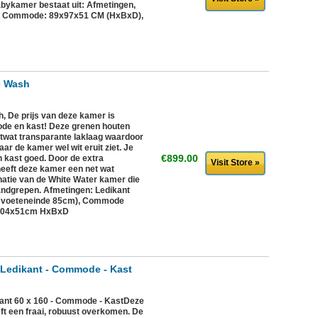
bykamer bestaat uit: Afmetingen,
, Commode: 89x97x51 CM (HxBxD),
e Wash
 De prijs van deze kamer is
de en kast! Deze grenen houten
ietwat transparante laklaag waardoor
aar de kamer wel wit eruit ziet. Je
€899.00
 kast goed. Door de extra
Visit Store »
heeft deze kamer een net wat
natie van de White Water kamer die
 handgrepen. Afmetingen: Ledikant
 voeteneinde 85cm), Commode
104x51cm HxBxD
Ledikant - Commode - Kast
ant 60 x 160 - Commode - KastDeze
ft een fraai, robuust overkomen. De