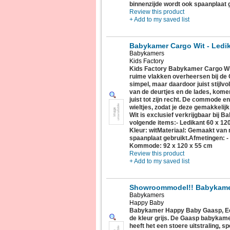
binnenzijde wordt ook spaanplaat g
Review this product
+ Add to my saved list
Babykamer Cargo Wit - Led
Babykamers
Kids Factory
Kids Factory Babykamer Cargo Wi
ruime vlakken overheersen bij de
simpel, maar daardoor juist stijlv
van de deurtjes en de lades, kome
juist tot zijn recht. De commode en
wieltjes, zodat je deze gemakkeli
Wit is exclusief verkrijgbaar bij B
volgende items:- Ledikant 60 x 
Kleur: witMateriaal: Gemaakt van m
spaanplaat gebruikt.Afmetingen: -
Kommode: 92 x 120 x 55 cm
Review this product
+ Add to my saved list
Showroommodel!! Babykame
Babykamers
Happy Baby
Babykamer Happy Baby Gaasp, Een
de kleur grijs. De Gaasp babykame
heeft het een stoere uitstraling, s