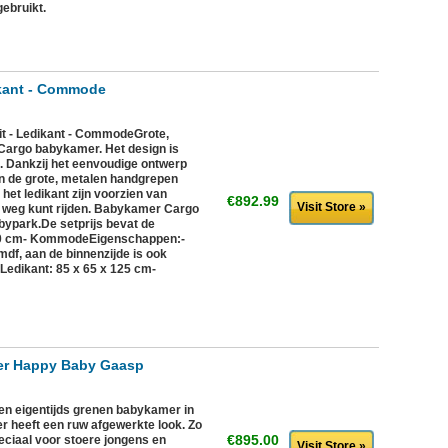
ebruikt.
ikant - Commode
t - Ledikant - CommodeGrote,
 Cargo babykamer. Het design is
ol. Dankzij het eenvoudige ontwerp
n de grote, metalen handgrepen
 het ledikant zijn voorzien van
€892.99
Visit Store »
jk weg kunt rijden. Babykamer Cargo
abypark.De setprijs bevat de
120 cm- KommodeEigenschappen:-
df, aan de binnenzijde is ook
 Ledikant: 85 x 65 x 125 cm-
r Happy Baby Gaasp
 eigentijds grenen babykamer in
r heeft een ruw afgewerkte look. Zo
€895.00
peciaal voor stoere jongens en
Visit Store »