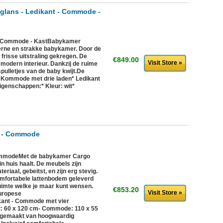
glans - Ledikant - Commode -
t - Commode - KastBabykamer
derne en strakke babykamer. Door de
 frisse uitstraling gekregen. De
€849.00
Visit Store »
modern interieur. Dankzij de ruime
pulletjes van de baby kwijt.De
* Kommode met drie laden* Ledikant
igenschappen:* Kleur: wit*
t - Commode
ommodeMet de babykamer Cargo
 in huis haalt. De meubels zijn
iaal, gebeitst, en zijn erg stevig.
comfortabele lattenbodem geleverd
uimte welke je maar kunt wensen.
€853.20
Visit Store »
uropese
ikant - Commode met vier
t: 60 x 120 cm- Commode: 110 x 55
 gemaakt van hoogwaardig