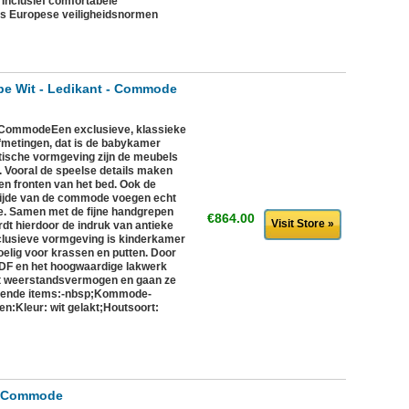
- Inclusief comfortabele
s Europese veiligheidsnormen
pe Wit - Ledikant - Commode
 - CommodeEen exclusieve, klassieke
fmetingen, dat is de babykamer
tische vormgeving zijn de meubels
r. Vooral de speelse details maken
en fronten van het bed. Ook de
zijde van de commode voegen echt
e. Samen met de fijne handgrepen
€864.00
Visit Store »
dt hierdoor de indruk van antieke
lusieve vormgeving is kinderkamer
oelig voor krassen en putten. Door
MDF en het hoogwaardige lakwerk
t weerstandsvermogen en gaan ze
olgende items:-nbsp;Kommode-
n:Kleur: wit gelakt;Houtsoort:
 - Commode