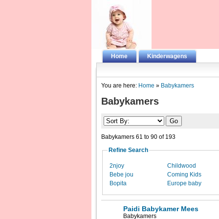
Home
Kinderwagens
You are here:
Home
»
Babykamers
Babykamers
Babykamers 61 to 90 of 193
Refine Search
2njoy
Childwood
Bebe jou
Coming Kids
Bopita
Europe baby
Paidi Babykamer Mees
Babykamers