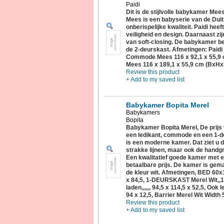
Paidi
Dit is de stijlvolle babykamer Mees
Mees is een babyserie van de Duit
onberispelijke kwaliteit. Paidi hee
veiligheid en design. Daarnaast zij
van soft-closing. De babykamer be
de 2-deurskast. Afmetingen: Paidi
Commode Mees 116 x 92,1 x 55,9 
Mees 116 x 189,1 x 55,9 cm (BxHx
Review this product
+ Add to my saved list
Babykamer Bopita Merel
Babykamers
Bopita
Babykamer Bopita Merel, De prijs
een ledikant, commode en een 1-
is een moderne kamer. Dat ziet u 
strakke lijnen, maar ook de handgr
Een kwalitatief goede kamer met e
betaalbare prijs. De kamer is gema
de kleur wit. Afmetingen, BED 60x
x 84,5, 1-DEURSKAST Merel Wit,,
laden,,,,,, 94,5 x 114,5 x 52,5, Oo
94 x 12,5, Barrier Merel Wit Width 
Review this product
+ Add to my saved list