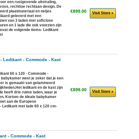
voor een rustgevende uitstraling,
grove, rechttoe rechtaan design. De
€899.00
erd plaatmateriaal en netjes
Visit Store »
ndaard geleverd met een
ien van 3 laden met softclose
euren en 1 lade die ook voorzien zijn
 bevat de volgende items- Ledikant
st
- Ledikant - Commode - Kast
ikant 60 x 120 - Commode -
 babykamer weet je zeker dat je een
er is gemaakt van gelamineerd
ijkheden.Het ledikant en de kast zijn
€899.00
Visit Store »
 heeft drie ruime laden, waar je
rgen. Kortom de ideale babykamer
doet aan de Europese
:- Ledikant met lade 60 x 120 cm-
kant - Commode - Kast