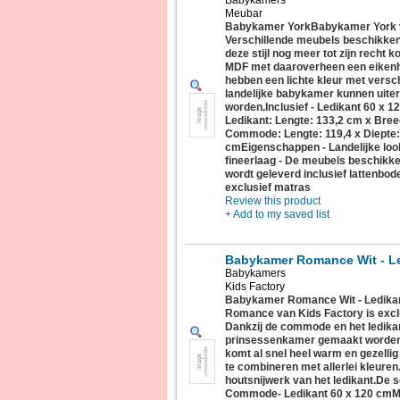
Babykamers
Meubar
Babykamer YorkBabykamer York valt
Verschillende meubels beschikken 
deze stijl nog meer tot zijn recht 
MDF met daaroverheen een eikenh
hebben een lichte kleur met versch
landelijke babykamer kunnen uite
worden.Inclusief - Ledikant 60 x
Ledikant: Lengte: 133,2 cm x Bree
Commode: Lengte: 119,4 x Diepte:
cmEigenschappen - Landelijke loo
fineerlaag - De meubels beschikken
wordt geleverd inclusief lattenbod
exclusief matras
Review this product
+ Add to my saved list
Babykamer Romance Wit - L
Babykamers
Kids Factory
Babykamer Romance Wit - Ledika
Romance van Kids Factory is exclu
Dankzij de commode en het ledika
prinsessenkamer gemaakt worden. 
komt al snel heel warm en gezellig
te combineren met allerlei kleuren
houtsnijwerk van het ledikant.De s
Commode- Ledikant 60 x 120 cmMa