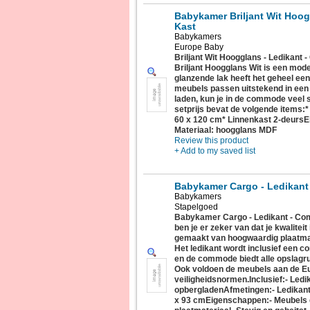
Babykamer Briljant Wit Hoog
Kast
Babykamers
Europe Baby
Briljant Wit Hoogglans - Ledikan
Briljant Hoogglans Wit is een mo
glanzende lak heeft het geheel een
meubels passen uitstekend in een 
laden, kun je in de commode veel s
setprijs bevat de volgende items:
60 x 120 cm* Linnenkast 2-deursE
Materiaal: hoogglans MDF
Review this product
+ Add to my saved list
Babykamer Cargo - Ledikan
Babykamers
Stapelgoed
Babykamer Cargo - Ledikant - C
ben je er zeker van dat je kwaliteit
gemaakt van hoogwaardig plaatmater
Het ledikant wordt inclusief een 
en de commode biedt alle opslagr
Ook voldoen de meubels aan de E
veiligheidsnormen.Inclusief:- Led
opbergladenAfmetingen:- Ledikan
x 93 cmEigenschappen:- Meubels