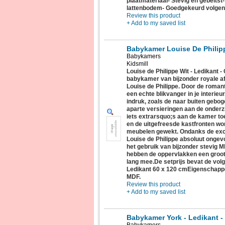
plaatmateriaal- Stevig en gebeitst
lattenbodem- Goedgekeurd volgen
Review this product
+ Add to my saved list
Babykamer Louise De Philip
Babykamers
Kidsmill
Louise de Philippe Wit - Ledikant
babykamer van bijzonder royale a
Louise de Philippe. Door de roman
een echte blikvanger in je interieu
indruk, zoals de naar buiten gebog
aparte versieringen aan de onder
iets extrarsquo;s aan de kamer to
en de uitgefreesde kastfronten wor
meubelen gewekt. Ondanks de exc
Louise de Philippe absoluut ongev
het gebruik van bijzonder stevig 
hebben de oppervlakken een groo
lang mee.De setprijs bevat de v
Ledikant 60 x 120 cmEigenschappe
MDF.
Review this product
+ Add to my saved list
Babykamer York - Ledikant