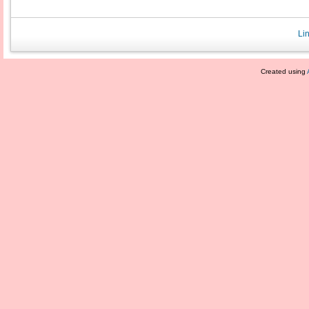
Li
Created using