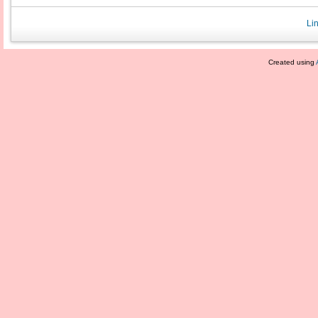
Li
Created using