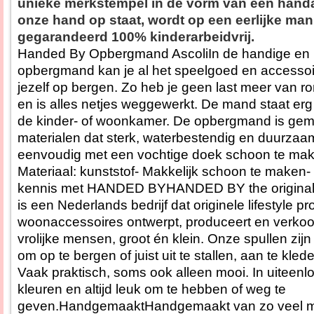
unieke merkstempel in de vorm van een handa
onze hand op staat, wordt op een eerlijke man
gegarandeerd 100% kinderarbeidvrij.
Handed By Opbergmand AscoliIn de handige en 
opbergmand kan je al het speelgoed en accessoir
jezelf op bergen. Zo heb je geen last meer van r
en is alles netjes weggewerkt. De mand staat erg 
de kinder- of woonkamer. De opbergmand is gem
materialen dat sterk, waterbestendig en duurzaa
eenvoudig met een vochtige doek schoon te ma
Materiaal: kunststof- Makkelijk schoon te maken-
kennis met HANDED BYHANDED BY the original 
is een Nederlands bedrijf dat originele lifestyle p
woonaccessoires ontwerpt, produceert en verkoo
vrolijke mensen, groot én klein. Onze spullen zijn
om op te bergen of juist uit te stallen, aan te kled
Vaak praktisch, soms ook alleen mooi. In uiteenlo
kleuren en altijd leuk om te hebben of weg te
geven.HandgemaaktHandgemaakt van zo veel mo