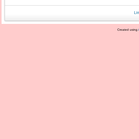
Li
Created using