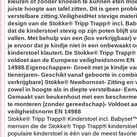
kleuren of zonder knoeien te kunnen eten moet
juiste hoogte aan tafel zitten. Dit is geen pro
verstelbare zitting.VeiligheidHet stevige mater
design van de Stokke® Tripp Trapp® incl. Ba
dat de kinderstoel stevig op zijn poten blijft s
vallen. Met behulp van een (los verkrijgbaar) v
je ervoor dat je kindje niet in een onbewaakt o
kinderstoel klautert. De Stokke® Tripp Trapp®
voldoet aan de Europese veiligheidsnorm EN
14988.Eigenschappen- Groeit met je kindje v
tienerjaren- Geschikt vanaf geboorte in combin
verkrijgbare) Stokke® Newbornset- Zitting en 
zowel in hoogte als in diepte verstelbaar- Eenv
Gemaakt van beukenhout met een bescherme
te monteren (zonder gereedschap)- Voldoet a
veiligheidsnorm EN 14988
Stokke® Tripp Trapp® Kinderstoel incl. Babyset™
mensen die de Stokke® Tripp Trapp® kinderstoe
populaire kinderstoel is één van de meest favorie