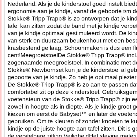
Nederland. Als je de kinderstoel goed instelt biedt 
ergonomie aan je kindje, vanaf de geboorte t/m d
Stokke® Tripp Trapp® is zo ontworpen dat je kindj
tafel kan zitten zodat de band met je kindje verbe
van je kindje optimaal gestimuleerd wordt. De kin
van sterk en duurzaam beukenhout met een be
krasbestendige laag. Schoonmaken is dus een flu
cent!MeegroeistoelDe Stokke® Tripp Trapp® incl
zogenaamde meegroeistoel. In combinatie met de 
Stokke® Newbornset kun je de kinderstoel al geb
geboorte van je kindje. Zo heb je optimaal plezie
De Stokke® Tripp Trapp® is zo aan te passen d
comfortabel zit op deze kinderstoel. Gebruiksgem
voetensteun van de Stokke® Tripp Trapp® zijn ee
zowel in hoogte als in diepte. Als je kindje groot 
kiezen om eerst de Babyset™ en later de voetens
gebruiken. Om te kleuren of zonder knoeien te k
kindje op de juiste hoogte aan tafel zitten. Dit is
de verstelbare zitting.VeiligheidHet stevige mater