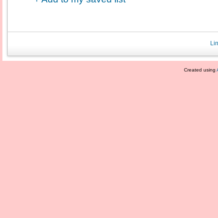
Li
Created using