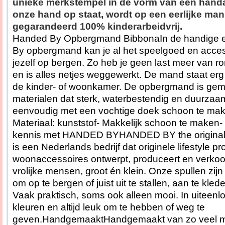
unieke merkstempel in de vorm van een handa
onze hand op staat, wordt op een eerlijke man
gegarandeerd 100% kinderarbeidvrij.
Handed By Opbergmand BibbonaIn de handige e
By opbergmand kan je al het speelgoed en access
jezelf op bergen. Zo heb je geen last meer van r
en is alles netjes weggewerkt. De mand staat erg 
de kinder- of woonkamer. De opbergmand is gem
materialen dat sterk, waterbestendig en duurzaa
eenvoudig met een vochtige doek schoon te ma
Materiaal: kunststof- Makkelijk schoon te make
kennis met HANDED BYHANDED BY the original 
is een Nederlands bedrijf dat originele lifestyle p
woonaccessoires ontwerpt, produceert en verkoo
vrolijke mensen, groot én klein. Onze spullen zijn
om op te bergen of juist uit te stallen, aan te kled
Vaak praktisch, soms ook alleen mooi. In uiteenlo
kleuren en altijd leuk om te hebben of weg te
geven.HandgemaaktHandgemaakt van zo veel mo