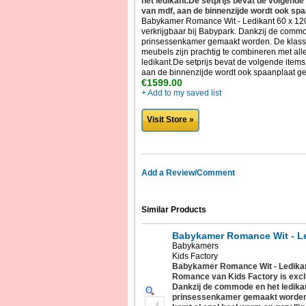
het ledikant.De setprijs bevat de volgen
van mdf, aan de binnenzijde wordt ook spa
Babykamer Romance Wit - Ledikant 60 x 12
verkrijgbaar bij Babypark. Dankzij de comm
prinsessenkamer gemaakt worden. De klassiek
meubels zijn prachtig te combineren met alle
ledikant.De setprijs bevat de volgende ite
aan de binnenzijde wordt ook spaanplaat ge
€1599.00
+ Add to my saved list
Visit Store »
Add a Review/Comment
Similar Products
Babykamer Romance Wit - L
Babykamers
Kids Factory
Babykamer Romance Wit - Ledika
Romance van Kids Factory is exclu
Dankzij de commode en het ledika
prinsessenkamer gemaakt worden. 