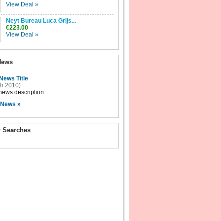
View Deal »
Neyt Bureau Luca Grijs...
€223.00
View Deal »
News
News Title
h 2010)
ews description...
 News »
r Searches