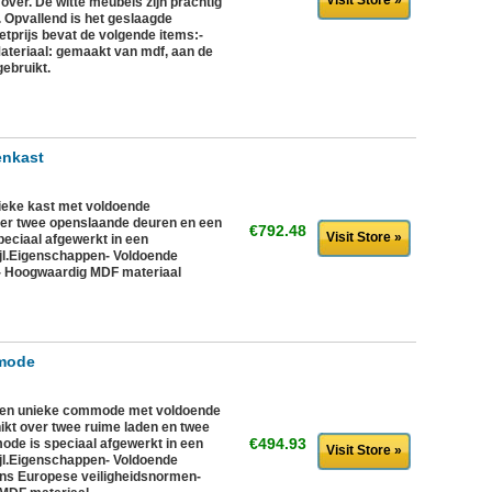
Visit Store »
 over. De witte meubels zijn prachtig
. Opvallend is het geslaagde
etprijs bevat de volgende items:-
teriaal: gemaakt van mdf, aan de
ebruikt.
enkast
eke kast met voldoende
ver twee openslaande deuren en een
€792.48
Visit Store »
eciaal afgewerkt in een
ijl.Eigenschappen- Voldoende
- Hoogwaardig MDF materiaal
mode
n unieke commode met voldoende
kt over twee ruime laden en twee
€494.93
de is speciaal afgewerkt in een
Visit Store »
ijl.Eigenschappen- Voldoende
ns Europese veiligheidsnormen-