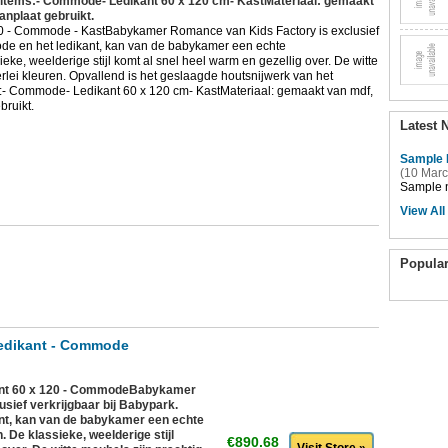
de items:- Commode- Ledikant 60 x 120 cm- KastMateriaal: gemaakt
anplaat gebruikt.
0 - Commode - KastBabykamer Romance van Kids Factory is exclusief
ode en het ledikant, kan van de babykamer een echte
e, weelderige stijl komt al snel heel warm en gezellig over. De witte
rlei kleuren. Opvallend is het geslaagde houtsnijwerk van het
ms:- Commode- Ledikant 60 x 120 cm- KastMateriaal: gemaakt van mdf,
bruikt.
Latest 
Sample 
(10 Marc
Sample n
View All
Popula
edikant - Commode
nt 60 x 120 - CommodeBabykamer
sief verkrijgbaar bij Babypark.
nt, kan van de babykamer een echte
De klassieke, weelderige stijl
€890.68