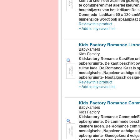
komt al snel heel warm en gezellig
te combineren met allerlei kleuren
houtsnijwerk van het ledikant.De s
Commode- Ledikant 60 x 120 cmMa
binnenzijde wordt ook spaanplaat g
Review this product
+ Add to my saved list
Kids Factory Romance Linn
Babykamers
Kids Factory
Kidsfactory Romance KastEen uni
opbergruimte. De kast beschikt o
ruime lade. De Romance Kast is sp
nostalgische, Napoleon achtige st
opbergruimte- Nostalgisch design
Review this product
+ Add to my saved list
Kids Factory Romance Com
Babykamers
Kids Factory
Kidsfactory Romance CommodeEe
opbergruimte. De commode beschi
kleinere laden. De Romance commo
nostalgische, Napoleon achtige st
opbergruimte- Goedgekeurd volge