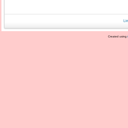
Li
Created using