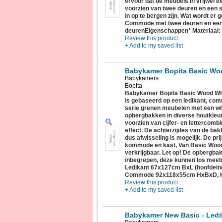
ervoor dat de meubels in vrijwel e
voorzien van twee deuren en een 
in op te bergen zijn. Wat wordt er 
Commode met twee deuren en een
deurenEigenschappen* Materiaal: P
Review this product
+ Add to my saved list
Babykamer Bopita Basic Wo
Babykamers
Bopita
Babykamer Bopita Basic Wood Whi
is gebaseerd op een ledikant, co
serie grenen meubelen met een w
opbergbakken in diverse houtkleu
voorzien van cijfer- en lettercombi
effect. De achterzijdes van de bakk
dus afwisseling is mogelijk. De pri
kommode en kast, Van Basic Wood i
verkrijgbaar. Let op! De opbergbakke
inbegrepen, deze kunnen los meeb
Ledikant 67x127cm BxL (hoofdein
Commode 92x118x55cm HxBxD, 
Review this product
+ Add to my saved list
Babykamer New Basic - Led