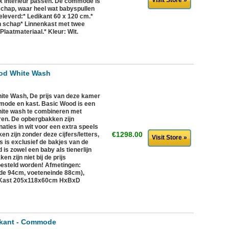
Visit Store »
lk interieur passen. De commode is
schap, waar heel wat babyspullen
geleverd:* Ledikant 60 x 120 cm.*
 schap* Linnenkast met twee
laatmateriaal.* Kleur: Wit.
od White Wash
te Wash, De prijs van deze kamer
mmode en kast. Basic Wood is een
hite wash te combineren met
ren. De opbergbakken zijn
naties in wit voor een extra speels
€1298.00
en zijn zonder deze cijfers/letters,
Visit Store »
js is exclusief de bakjes van de
s zowel een baby als tienerlijn
n zijn niet bij de prijs
esteld worden! Afmetingen:
de 94cm, voeteneinde 88cm),
Kast 205x118x60cm HxBxD
ikant - Commode