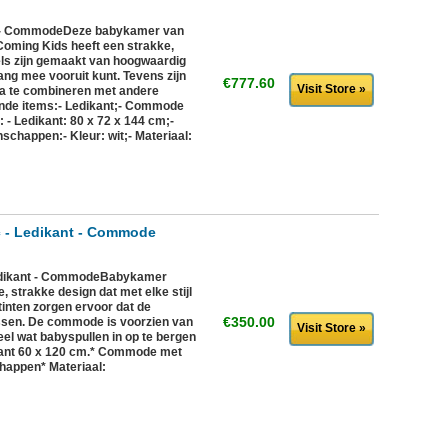
t - CommodeDeze babykamer van
Coming Kids heeft een strakke,
bels zijn gemaakt van hoogwaardig
lang mee vooruit kunt. Tevens zijn
€777.60
Visit Store »
ma te combineren met andere
ende items:- Ledikant;- Commode
 - Ledikant: 80 x 72 x 144 cm;-
chappen:- Kleur: wit;- Materiaal:
c - Ledikant - Commode
Ledikant - CommodeBabykamer
e, strakke design dat met elke stijl
tinten zorgen ervoor dat de
€350.00
passen. De commode is voorzien van
Visit Store »
el wat babyspullen in op te bergen
ikant 60 x 120 cm.* Commode met
happen* Materiaal: