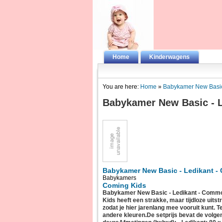
Home
Kinderwagens
You are here:
Home
»
Babykamer New Basic
Babykamer New Basic - L
Babykamer New Basic - Ledikant -
Babykamers
Coming Kids
Babykamer New Basic - Ledikant - Comm
Kids heeft een strakke, maar tijdloze uit
zodat je hier jarenlang mee vooruit kunt. 
andere kleuren.De setprijs bevat de volge