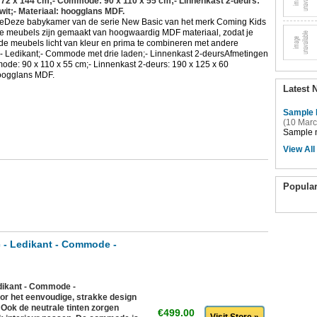
x 72 x 144 cm;- Commode: 90 x 110 x 55 cm;- Linnenkast 2-deurs:
it;- Materiaal: hoogglans MDF.
eDeze babykamer van de serie New Basic van het merk Coming Kids
g. De meubels zijn gemaakt van hoogwaardig MDF materiaal, zodat je
n de meubels licht van kleur en prima te combineren met andere
s:- Ledikant;- Commode met drie laden;- Linnenkast 2-deursAfmetingen
mode: 90 x 110 x 55 cm;- Linnenkast 2-deurs: 190 x 125 x 60
hoogglans MDF.
Latest 
Sample 
(10 Marc
Sample n
View All
Popula
c - Ledikant - Commode -
edikant - Commode -
or het eenvoudige, strakke design
. Ook de neutrale tinten zorgen
€499.00