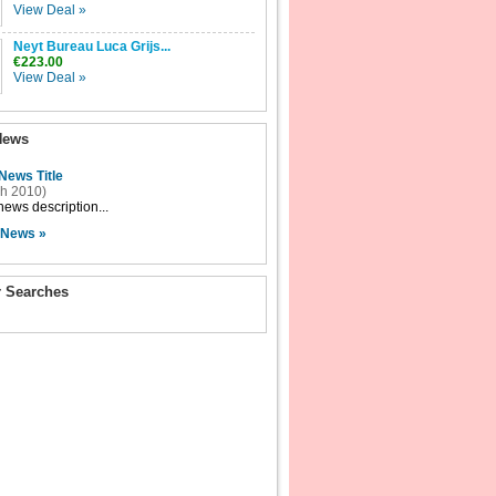
View Deal »
Neyt Bureau Luca Grijs...
€223.00
View Deal »
News
News Title
h 2010)
ews description...
 News »
r Searches