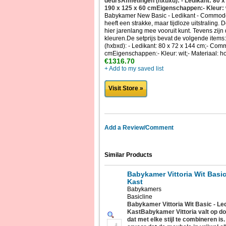
deursAfmetingen (hxbxd): - Ledikant: 80 
190 x 125 x 60 cmEigenschappen:- Kleur: w
Babykamer New Basic - Ledikant - Commod
heeft een strakke, maar tijdloze uitstralin
hier jarenlang mee vooruit kunt. Tevens zij
kleuren.De setprijs bevat de volgende item
(hxbxd): - Ledikant: 80 x 72 x 144 cm;- Com
cmEigenschappen:- Kleur: wit;- Materiaal: 
€1316.70
+ Add to my saved list
Visit Store »
Add a Review/Comment
Similar Products
Babykamer Vittoria Wit Basi
Kast
Babykamers
Basicline
Babykamer Vittoria Wit Basic - L
KastBabykamer Vittoria valt op do
dat met elke stijl te combineren is