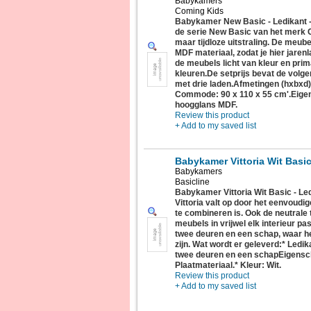
Babykamers
Coming Kids
Babykamer New Basic - Ledikan
de serie New Basic van het merk 
maar tijdloze uitstraling. De meu
MDF materiaal, zodat je hier jaren
de meubels licht van kleur en pri
kleuren.De setprijs bevat de volg
met drie laden.Afmetingen (hxbxd):
Commode: 90 x 110 x 55 cm'.Eigens
hoogglans MDF.
Review this product
+ Add to my saved list
Babykamer Vittoria Wit Basi
Babykamers
Basicline
Babykamer Vittoria Wit Basic - 
Vittoria valt op door het eenvoudig
te combineren is. Ook de neutrale 
meubels in vrijwel elk interieur 
twee deuren en een schap, waar he
zijn. Wat wordt er geleverd:* Led
twee deuren en een schapEigensc
Plaatmateriaal.* Kleur: Wit.
Review this product
+ Add to my saved list