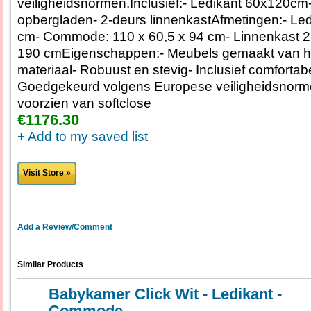
veiligheidsnormen.Inclusief:- Ledikant 60x120c
opbergladen- 2-deurs linnenkastAfmetingen:- Led
cm- Commode: 110 x 60,5 x 94 cm- Linnenkast 2-
190 cmEigenschappen:- Meubels gemaakt van 
materiaal- Robuust en stevig- Inclusief comforta
Goedgekeurd volgens Europese veiligheidsnor
voorzien van softclose
€1176.30
+ Add to my saved list
Visit Store »
Add a Review/Comment
Similar Products
Babykamer Click Wit - Ledikant -
Commode