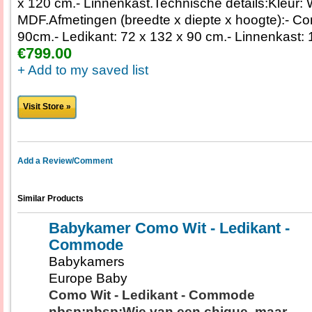
x 120 cm.- Linnenkast.Technische details:Kleur: 
MDF.Afmetingen (breedte x diepte x hoogte):- C
90cm.- Ledikant: 72 x 132 x 90 cm.- Linnenkast:
€799.00
+ Add to my saved list
Visit Store »
Add a Review/Comment
Similar Products
Babykamer Como Wit - Ledikant -
Commode
Babykamers
Europe Baby
Como Wit - Ledikant - Commode
nbsp;nbsp;Wie van een chique, maar