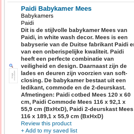
Paidi Babykamer Mees
Babykamers
Paidi
Dit is de stijlvolle babykamer Mees van
Paidi, in white wash decor. Mees is een
babyserie van de Duitse fabrikant Paidi e
van een onberispelijke kwaliteit. Paidi
heeft een perfecte combinatie van
veiligheid en design. Daarnaast zijn de
lades en deuren zijn voorzien van soft-
closing. De babykamer bestaat uit een
ledikant, commode en de 2-deurskast.
Afmetingen: Paidi cotbed Mees 120 x 60
cm, Paidi Commode Mees 116 x 92,1 x
55,9 cm (BxHxD), Paidi 2-deurskast Mees
116 x 189,1 x 55,9 cm (BxHxD)
Review this product
+ Add to my saved list