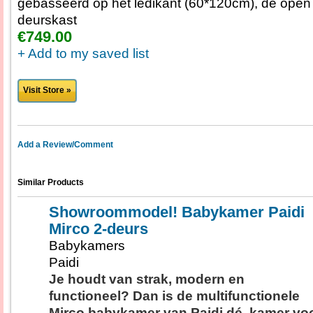
gebasseerd op het ledikant (60*120cm), de ope
deurskast
€749.00
+ Add to my saved list
Visit Store »
Add a Review/Comment
Similar Products
Showroommodel! Babykamer Paidi
Mirco 2-deurs
Babykamers
Paidi
Je houdt van strak, modern en
functioneel? Dan is de multifunctionele
Mirco babykamer van Paidi dé, kamer vo