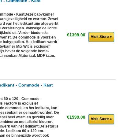
nt - Commode - Kast
Commode - KastDeze babykamer
van gezelligheid en warmte. Zowel
ord van het ledikant zijn afgewerkt
 versieringen. Vanwege de lichte
ijkheid uit. Verder bieden de
€1399.00
Visit Store »
r wenst. De commode is voorzien
e babyspullen. Het ledikant wordt
bykamer Mix Wit is exclusief
ijs bevat de volgende items-
innenkastMateriaal: MDF i.c.m.
dikant - Commode - Kast
t 60 x 120 - Commode -
Factory is exclusief
j de commode en het ledikant, kan
nsessenkamer gemaakt worden. De
€1599.00
 snel heel warm en gezellig over.
Visit Store »
combineren met allerlei kleuren.
jwerk van het ledikant.De setprijs
e- Ledikant 60 x 120 cm-
an de binnenzijde wordt ook