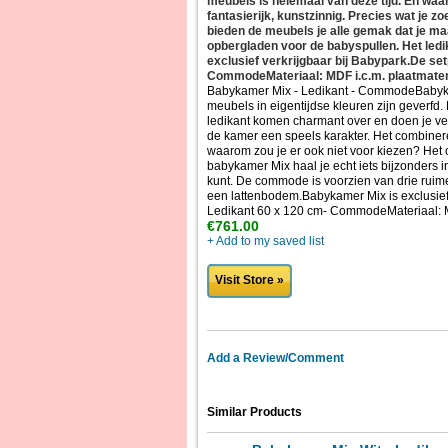
meubels is helemaal van deze tijd. En waa
fantasierijk, kunstzinnig. Precies wat je z
bieden de meubels je alle gemak dat je m
opbergladen voor de babyspullen. Het led
exclusief verkrijgbaar bij Babypark.De set
CommodeMateriaal: MDF i.c.m. plaatmater
Babykamer Mix - Ledikant - CommodeBabykamer
meubels in eigentijdse kleuren zijn geverfd
ledikant komen charmant over en doen je verl
de kamer een speels karakter. Het combinere
waarom zou je er ook niet voor kiezen? Het o
babykamer Mix haal je echt iets bijzonders 
kunt. De commode is voorzien van drie ruim
een lattenbodem.Babykamer Mix is exclusief 
Ledikant 60 x 120 cm- CommodeMateriaal: M
€761.00
+ Add to my saved list
Visit Store »
Add a Review/Comment
Similar Products