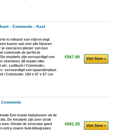
ikant - Commode - Kast
e is robuust van stijl en oogt
een kamer wat met alle kleuren
e veel jaren plezier van kan
met commode de perfecte
€567.00
!De meubels zijn vervaardigd van
Visit Store »
er overheen, dit maakt elke
t uit:- Ledikant / Commode;-
:- vervaardigd van spaanderplaat
ant / Commode: 184 x 97 x 67 cm-
 - Commode
mmode Een mooie babykamer uit de
ids. De meubels zijn zeer strak
€691.20
en mee. Omdat de structuur goed
Visit Store »
en extra stoere look.Inbegrepen