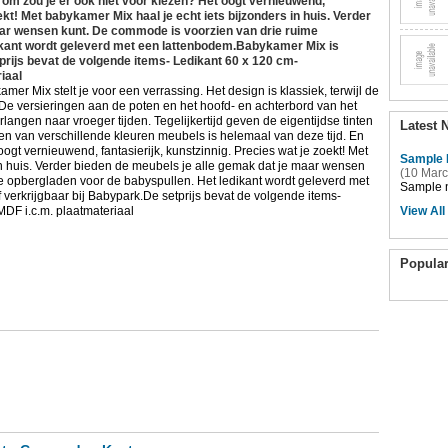
rom zou je er ook niet voor kiezen? Het oogt vernieuwend,
oekt! Met babykamer Mix haal je echt iets bijzonders in huis. Verder
aar wensen kunt. De commode is voorzien van drie ruime
ikant wordt geleverd met een lattenbodem.Babykamer Mix is
prijs bevat de volgende items- Ledikant 60 x 120 cm-
iaal
 Mix stelt je voor een verrassing. Het design is klassiek, terwijl de
. De versieringen aan de poten en het hoofd- en achterbord van het
angen naar vroeger tijden. Tegelijkertijd geven de eigentijdse tinten
Latest 
n van verschillende kleuren meubels is helemaal van deze tijd. En
ogt vernieuwend, fantasierijk, kunstzinnig. Precies wat je zoekt! Met
Sample 
in huis. Verder bieden de meubels je alle gemak dat je maar wensen
(10 Marc
e opbergladen voor de babyspullen. Het ledikant wordt geleverd met
Sample n
verkrijgbaar bij Babypark.De setprijs bevat de volgende items-
DF i.c.m. plaatmateriaal
View All
Popula