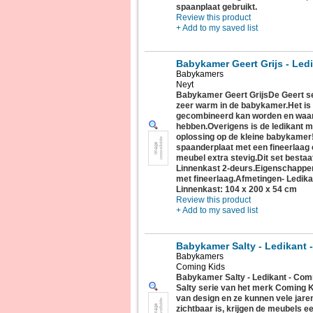
spaanplaat gebruikt.
Review this product
+ Add to my saved list
Babykamer Geert Grijs - Led
Babykamers
Neyt
Babykamer Geert GrijsDe Geert seri
zeer warm in de babykamer.Het is 
gecombineerd kan worden en waar j
hebben.Overigens is de ledikant 
oplossing op de kleine babykamer
spaanderplaat met een fineerlaag 
meubel extra stevig.Dit set bestaa
Linnenkast 2-deurs.Eigenschappen
met fineerlaag.Afmetingen- Ledik
Linnenkast: 104 x 200 x 54 cm
Review this product
+ Add to my saved list
Babykamer Salty - Ledikant
Babykamers
Coming Kids
Babykamer Salty - Ledikant - Co
Salty serie van het merk Coming K
van design en ze kunnen vele jar
zichtbaar is, krijgen de meubels e