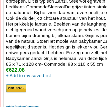
oproepen. Dit is typisch Zanzi. Sfeervol egrave;n
Ledikant- CommodeSfeervolDe grijze tinten stra
de natuur uit. Bij het zien daarvan, overspoelt je 
Ook de duidelijk zichtbare structuur van het hout,
Het prikkelt je fantasie. Beelden van de laaghan
dichtgegroeid woud verschijnen op je netvlies. Je z
bomen bijna dromerig bij elkaar staan. Grijs is pra
van de natuur. StoerHet mooie van babykamer Zan
tegelijkertijd stoer is. Het design is lekker vlot. 
ontwerpers gedacht hebben. En zeg nou zelf, het 
Babykamer Zanzi Grijs is helemaal van deze tijd!
85 x 71 x 128 cm- Commode: 93 x 110 x 55 cm
€622.08
+ Add to my saved list
Visit Store »
Add a Review/Comment