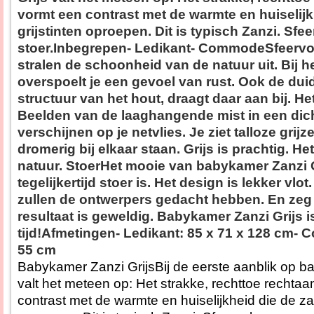
vormt een contrast met de warmte en huiselijk
grijstinten oproepen. Dit is typisch Zanzi. Sfe
stoer.Inbegrepen- Ledikant- CommodeSfeervolD
stralen de schoonheid van de natuur uit. Bij h
overspoelt je een gevoel van rust. Ook de duid
structuur van het hout, draagt daar aan bij. Het 
Beelden van de laaghangende mist in een di
verschijnen op je netvlies. Je ziet talloze grij
dromerig bij elkaar staan. Grijs is prachtig. He
natuur. StoerHet mooie van babykamer Zanzi G
tegelijkertijd stoer is. Het design is lekker vl
zullen de ontwerpers gedacht hebben. En zeg 
resultaat is geweldig. Babykamer Zanzi Grijs 
tijd!Afmetingen- Ledikant: 85 x 71 x 128 cm-
55 cm
Babykamer Zanzi GrijsBij de eerste aanblik op b
valt het meteen op: Het strakke, rechttoe rechta
contrast met de warmte en huiselijkheid die de zac